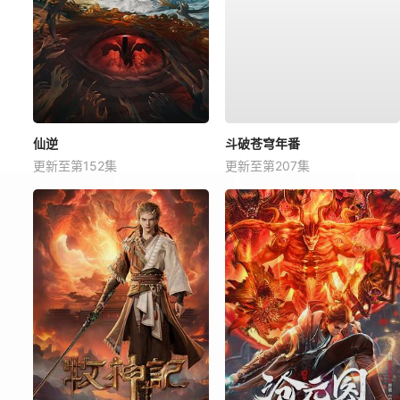
仙逆
斗破苍穹年番
更新至第152集
更新至第207集