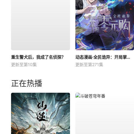
重生警犬后，我成了名侦探？
动态漫画·全民诡异：开局掌握零元购
更新至第10集
更新至第271集
正在热播