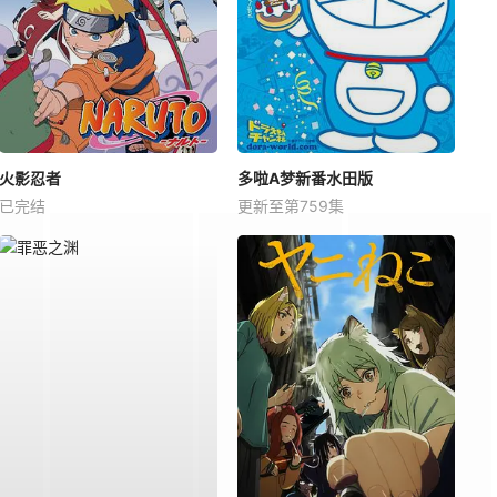
火影忍者
多啦A梦新番水田版
已完结
更新至第759集