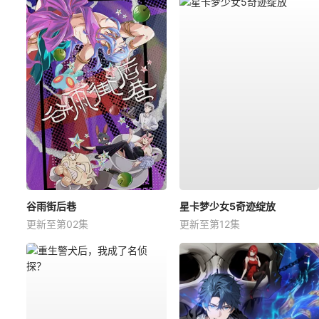
谷雨街后巷
星卡梦少女5奇迹绽放
更新至第02集
更新至第12集