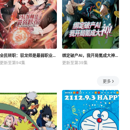
全民转职：驭龙师是最弱职业？动态漫
绑定破产AI，我开局氪成大神动态漫
更新至第94集
更新至第39集
更多