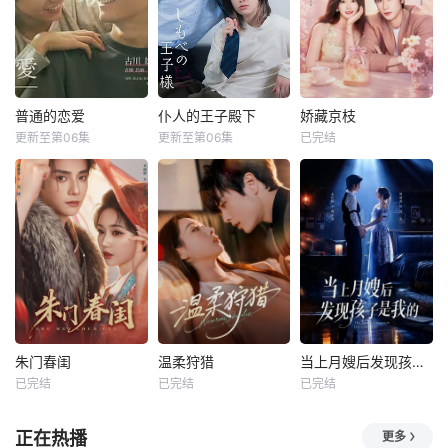
普通的恋爱
仆人的王子殿下
娇藏京枝
更新至第06集
更新至第06集
已完结
朱门春闺
温柔狩猎
当上月嫂后发现孩子是我的
已完结
已完结
已完结
正在热播
更多