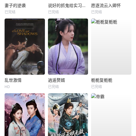
妻子的逆袭
说好的抓鬼给实习证明，咋成判官了
愿逐流云入卿怀
已完结
已完结
已完结
乱世激情
逍遥赘婿
栀栀复栀栀
HD
已完结
已完结