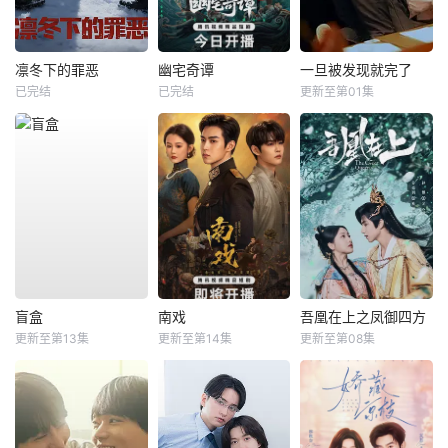
凛冬下的罪恶
幽宅奇谭
一旦被发现就完了
已完结
已完结
更新至第01集
盲盒
南戏
吾凰在上之凤御四方
更新至第13集
更新至第14集
更新至第08集