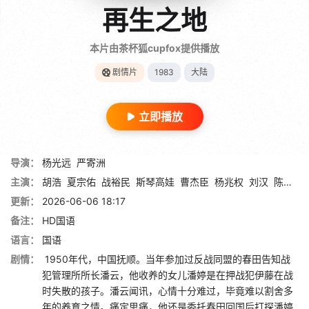
再生之地
本片由茶杯狐cupfox提供播放
剧情片
1983
大陆
立即播放
导演：
杨光远
严寄洲
主演：
胡浩
夏宗佑
战裕民
斯琴高娃
曹杰臣
杨兆权
刘汉
陈剑月
更新：
2026-06-06 18:17
备注：
HD国语
语言：
国语
剧情：
1950年代，中国抚顺。当年参加过反战同盟的春田告知战
犯管理所所长潘云，他收养的女儿潘婷是在押战犯伊藤在战
时失散的孩子。潘云闻讯，心情十分难过，毕竟难以割舍多
年的养育之情。痛定思痛，他还是委托春田回国后打探潘婷