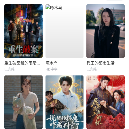
重生破案我的眼睛能锁定凶手
啄木鸟
兵王的都市生活
已完结
HD中字
已完结