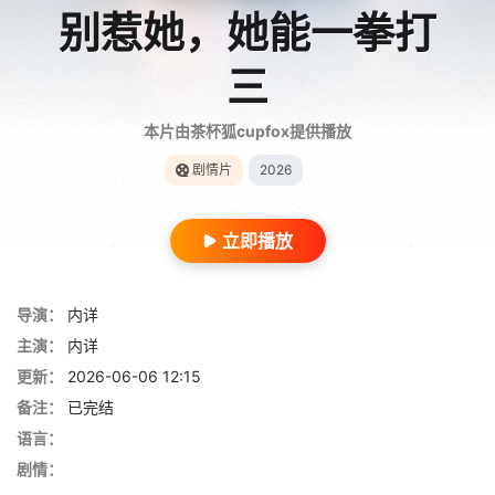
别惹她，她能一拳打
三
本片由茶杯狐cupfox提供播放
剧情片
2026
立即播放
导演：
内详
主演：
内详
更新：
2026-06-06 12:15
备注：
已完结
语言：
剧情：