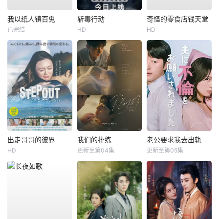
我以纸人镇百鬼
斩毒行动
奇怪的零食店钱天堂
已完结
HD
HD
出走哥哥的彼界
我们的排练
老公要求我去出轨
HD
更新至第04集
更新至第05集