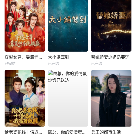
穿越女尊，靠震惊系统躺赢
大小姐驾到
替嫁娇妻少奶奶要逃
已完结
已完结
已完结
给老婆花钱十倍返利，我富可敌国
顾总，你的爱情蛋炒饭已送达
兵王的都市生活