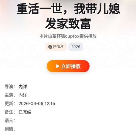
重活一世，我带儿媳
发家致富
本片由茶杯狐cupfox提供播放
剧情片
2026
立即播放
导演：
内详
主演：
内详
更新：
2026-06-06 12:15
备注：
已完结
语言：
剧情：