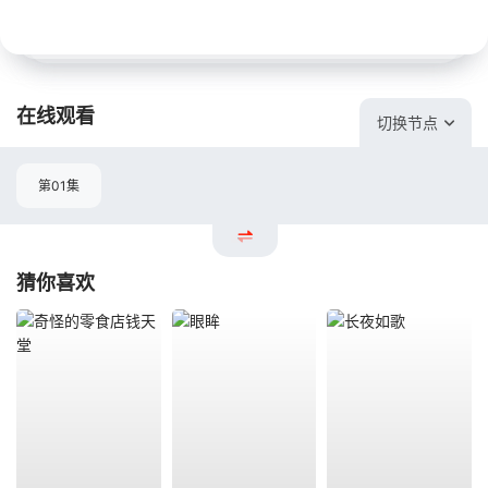
在线观看
切换节点
第01集
猜你喜欢