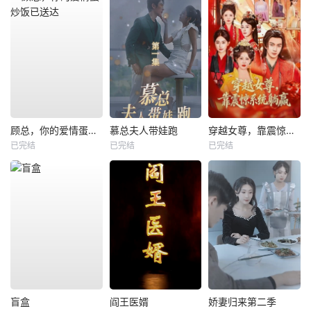
顾总，你的爱情蛋炒饭已送达
慕总夫人带娃跑
穿越女尊，靠震惊系统躺赢
已完结
已完结
已完结
盲盒
阎王医婿
娇妻归来第二季