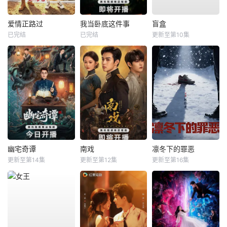
爱情正路过
我当卧底这件事
盲盒
已完结
已完结
更新至第10集
幽宅奇谭
南戏
凛冬下的罪恶
更新至第14集
更新至第12集
更新至第16集