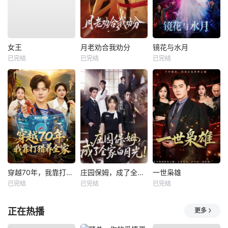
女王
月老劝合我劝分
镜花与水月
已完结
已完结
已完结
穿越70年，我靠打猎养全家
庄园保姆，成了全家白月光
一世枭雄
已完结
已完结
已完结
正在热播
更多