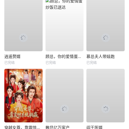
逍遥赘婿
顾总，你的爱情蛋炒饭已送达
慕总夫人带娃跑
已完结
已完结
已完结
穿越女尊，靠震惊系统躺赢
散尽亿万家产
阎王医婿