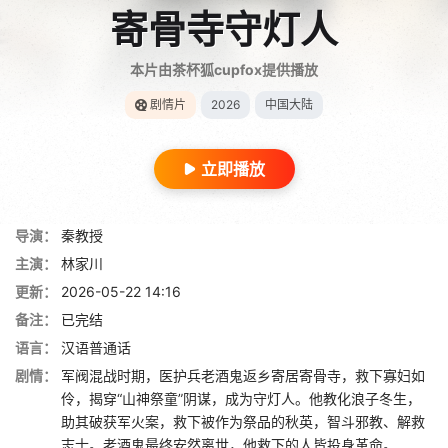
寄骨寺守灯人
本片由茶杯狐cupfox提供播放
剧情片
2026
中国大陆
立即播放
导演：
秦教授
主演：
林家川
更新：
2026-05-22 14:16
备注：
已完结
语言：
汉语普通话
剧情：
军阀混战时期，医护兵老酒鬼返乡寄居寄骨寺，救下寡妇如
伶，揭穿“山神祭童”阴谋，成为守灯人。他教化浪子冬生，
助其破获军火案，救下被作为祭品的秋英，智斗邪教、解救
志士。老酒鬼最终安然离世，他救下的人皆投身革命。